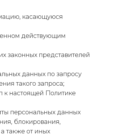
рмацию, касающуюся
вленном действующим
их законных представителей
альных данных по запросу
ния такого запроса;
п к настоящей Политике
иты персональных данных
ния, блокирования,
а также от иных