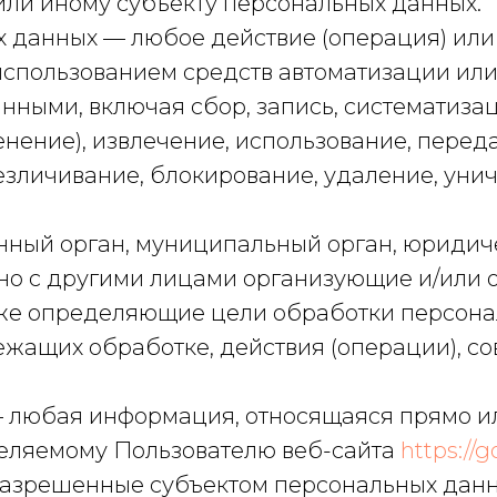
или иному субъекту персональных данных.
х данных — любое действие (операция) или
использованием средств автоматизации или
нными, включая сбор, запись, систематизац
енение), извлечение, использование, перед
безличивание, блокирование, удаление, ун
енный орган, муниципальный орган, юридич
тно с другими лицами организующие и/или
кже определяющие цели обработки персонал
ежащих обработке, действия (операции), 
— любая информация, относящаяся прямо и
еляемому Пользователю веб-сайта
https://g
 разрешенные субъектом персональных дан