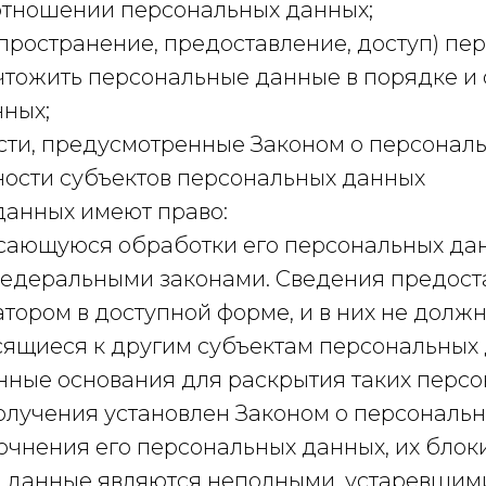
отношении персональных данных;
пространение, предоставление, доступ) пе
чтожить персональные данные в порядке и
нных;
сти, предусмотренные Законом о персональ
ности субъектов персональных данных
 данных имеют право:
сающуюся обработки его персональных дан
федеральными законами. Сведения предост
ором в доступной форме, и в них не долж
сящиеся к другим субъектам персональных
онные основания для раскрытия таких перс
олучения установлен Законом о персональн
точнения его персональных данных, их бло
е данные являются неполными, устаревшим