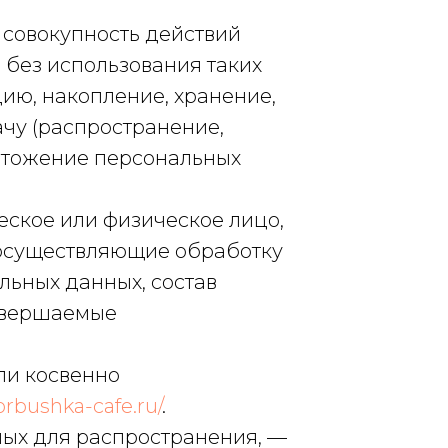
 совокупность действий
 без использования таких
ию, накопление, хранение,
ачу (распространение,
ичтожение персональных
еское или физическое лицо,
 осуществляющие обработку
ьных данных, состав
совершаемые
ли косвенно
orbushka-cafe.ru/
.
ных для распространения, —