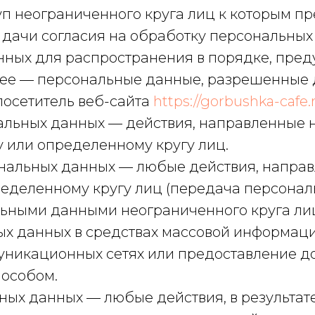
п неограниченного круга лиц к которым п
 дачи согласия на обработку персональны
нных для распространения в порядке, пре
лее — персональные данные, разрешенные 
посетитель веб-сайта
https://gorbushka-cafe.r
нальных данных — действия, направленные
 или определенному кругу лиц.
ональных данных — любые действия, напра
еделенному кругу лиц (передача персонал
ьными данными неограниченного круга лиц,
х данных в средствах массовой информац
никационных сетях или предоставление д
особом.
ьных данных — любые действия, в результа