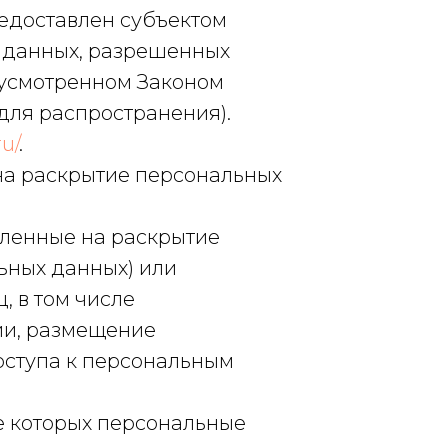
редоставлен субъектом
х данных, разрешенных
дусмотренном Законом
для распространения).
u/
.
 на раскрытие персональных
вленные на раскрытие
ьных данных) или
 в том числе
ии, размещение
оступа к персональным
те которых персональные